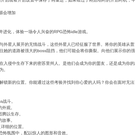
源会增加
并进化，体验一场令人兴奋的RPG恐怖idle游戏。
戏展示了与外星人展开的无情战斗，这些外星人已经征服了世界。将你的英雄
往她的道路被强大的boss阻挡，他们可能会将你撕裂。向他们展示你的
在入侵中生存下来的密苏里州人。是他们会成为你的盟友，还是成为你的敌
为。
解锁新的位置。你能通过这些考验并找到你心爱的人吗？你会在面对无法
ss战斗。
的外观。
图腾以生存。
的故事。
特且详细的位置。
G恐怖氛围中，配以惊人的图形和音效。