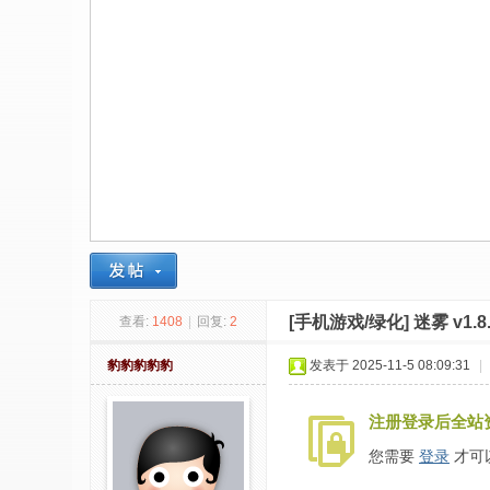
社
区
-
偏
爱
技
术
吧
-
源
[手机游戏/绿化]
迷雾 v1.8
查看:
1408
|
回复:
2
码
-
豹豹豹豹豹
发表于 2025-11-5 08:09:31
|
科
注册登录后全站
学
刀
您需要
登录
才可
-