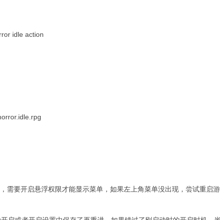
 idle action
or.idle.rpg
运行正常，需要开启悬浮权限才能显示菜单，如果左上角菜单没出现，尝试重
动开启或者开启设置中保存了再重进，如果错过了刚启动时的开启时机，