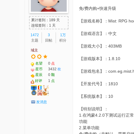
我
免/费内购+快速升级
爱
累计签到：189 天
【游戏名称】：Mist: RPG horror
辅
连续签到：1 天
助
【游戏语言】：中文
1472
3
1万
主题
回帖
积分
-
【游戏大小】：403MB
域主
娱
【游戏版本】：1.8.10
乐
名望
0
点
网
星币
3432
枚
【游戏包名】：com.eg.mist.horr
星辰
0
颗
-
好评
1
点
【开发代号】：1810
游
戏
【系统版本】：10
发消息
源
【特别说明】：
码
1.在鸿蒙4.2.0下测试
功能
2.菜单功能
免/费内购（非默认，需要启