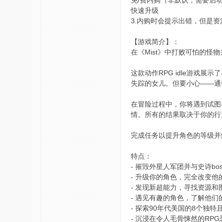
快速升级
3.内购时会提示出错，但是资
【游戏简介】：
在《Mist》中打败可怕的怪物
这款动作RPG idle游
失踪的女儿。但要小心——通
在冒险过程中，你将遇到试图
情。所有的结果取决于你的行
完成任务以提升角色的等级并
特点：
- 摧毁外星人军团并与史诗bo
- 升级你的角色，完全改变他
- 发现新超能力，寻找资源和
- 遇见有趣的角色，了解他们
- 探索90年代美国的8个独
- 沉浸在令人毛骨悚然的RP