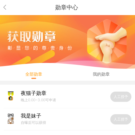
勋章中心
全部勋章
我的勋章
夜猫子勋章
人工授予
晚上0.00~3.00可申请
我是妹子
人工授予
自曝后可以获得