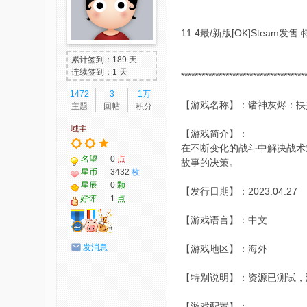
-
我
11.4最/新版[OK]Steam发售
爱
累计签到：189 天
辅
连续签到：1 天
************************************
助
1472
3
1万
【游戏名称】：诸神灰烬：抉
主题
回帖
积分
-
域主
娱
【游戏简介】：
在不断变化的战斗中解决战术
乐
名望
0
点
故事的决策。
网
星币
3432
枚
星辰
0
颗
-
【发行日期】：2023.04.27
好评
1
点
游
【游戏语言】：中文
戏
发消息
【游戏地区】：海外
源
码
【特别说明】：资源已测试，测
【游戏配置】：