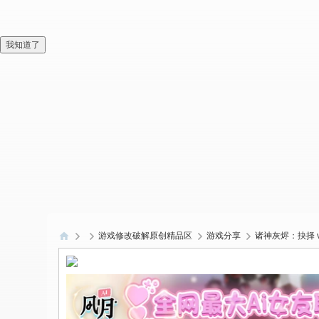
我知道了
游戏修改破解原创精品区
游戏分享
诸神灰烬：抉择 v1
偏
爱
技
术