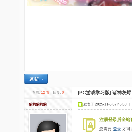
社
区
-
偏
爱
技
术
吧
-
源
[PC游戏学习版]
诸神灰烬：
查看:
1278
|
回复:
0
码
-
豹豹豹豹豹
发表于 2025-11-5 07:45:08
|
科
注册登录后全站
学
刀
您需要
登录
才可