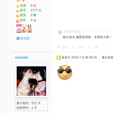
名望
0
点
星币
2777
枚
星辰
0
颗
好评
0
点
默认签名:偏爱是我家，发展靠大家！ 社区反馈邮
发消息
回复
支持
反对
viruskibo
发表于 2025-7-8 08:39:28
|
显示全
累计签到：521 天
连续签到：1 天