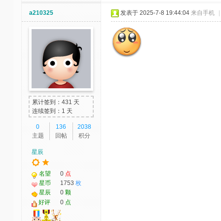
a210325
发表于 2025-7-8 19:44:04
来自手机
|
累计签到：431 天
连续签到：1 天
0
136
2038
主题
回帖
积分
星辰
名望
0
点
星币
1753
枚
星辰
0
颗
好评
0
点