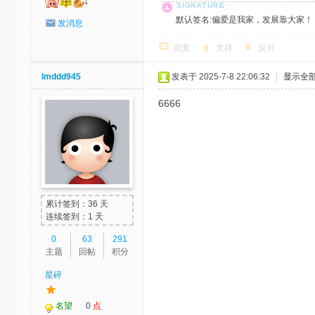
默认签名:偏爱是我家，发展靠大家！ 社区反馈邮
发消息
回复
支持
反对
lmddd945
发表于 2025-7-8 22:06:32
|
显示全
6666
累计签到：36 天
连续签到：1 天
0
63
291
主题
回帖
积分
星碎
名望
0
点