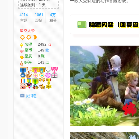
一款大受欢迎的动作冒险游戏。
连续签到：1 天
4114
-1061
4万
主题
回帖
积分
星空大帝
名望
2492
点
星币
149
枚
星辰
8
颗
好评
143
点
发消息