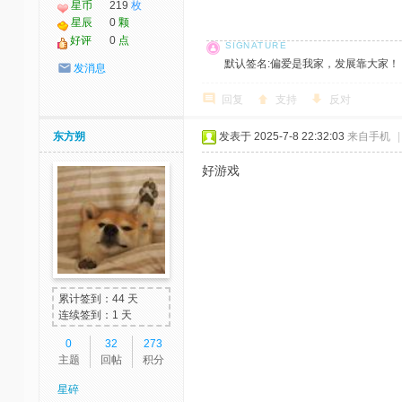
星币
219
枚
星辰
0
颗
好评
0
点
默认签名:偏爱是我家，发展靠大家！ 社区反馈邮
发消息
回复
支持
反对
东方朔
发表于 2025-7-8 22:32:03
来自手机
|
好游戏
累计签到：44 天
连续签到：1 天
0
32
273
主题
回帖
积分
星碎