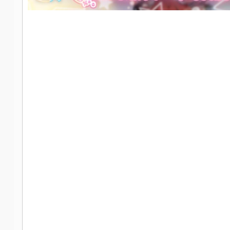
社
区
-
偏
爱
技
术
吧
-
源
码
-
科
学
刀