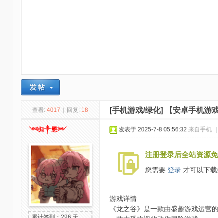
-
我
爱
辅
助
-
娱
乐
[手机游戏/绿化]
【安卓手机游戏
查看:
4017
|
回复:
18
网
༺倁༒慁༻
发表于 2025-7-8 05:56:32
来自手机
|
-
游
注册登录后全站资源免
戏
您需要
登录
才可以下载
源
码
游戏详情
《龙之谷》是一款由盛趣游戏运营的
累计签到：296 天