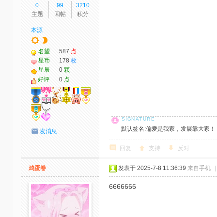
0
99
3210
主题
回帖
积分
本源
名望
587
点
星币
178
枚
星辰
0
颗
好评
0
点
默认签名:偏爱是我家，发展靠大家！ 社区反馈邮
发消息
回复
支持
反对
鸡蛋卷
发表于 2025-7-8 11:36:39
来自手机
|
6666666