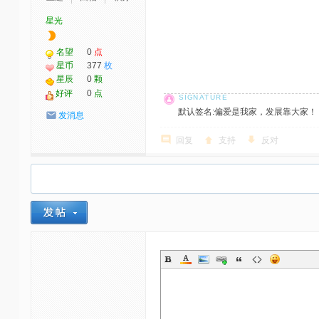
星光
名望
0
点
星币
377
枚
星辰
0
颗
好评
0
点
默认签名:偏爱是我家，发展靠大家！ 社区反馈邮
发消息
回复
支持
反对