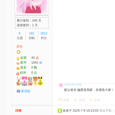
累计签到：345 天
连续签到：1 天
6
182
1612
主题
回帖
积分
星体
名望
45
点
星币
1091
枚
星辰
0
颗
好评
0
点
默认签名:偏爱是我家，发展靠大家！ 社区反馈邮
发消息
回复
支持
反对
程曦
发表于 2025-7-8 19:23:03
来自手机
|