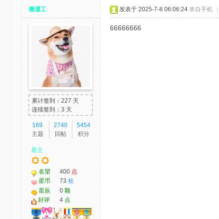
搬運工
发表于 2025-7-8 06:06:24
来自手机
|
66666666
累计签到：227 天
连续签到：3 天
169
2740
5454
主题
回帖
积分
星主
名望
400
点
星币
73
枚
星辰
0
颗
好评
4
点