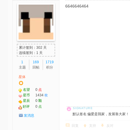
6646646464
累计签到：302 天
连续签到：1 天
1
169
1719
主题
回帖
积分
星体
名望
0
点
星币
1434
枚
星辰
0
颗
好评
0
点
默认签名:偏爱是我家，发展靠大家！ 社区反馈邮
发消息
回复
支持
反对