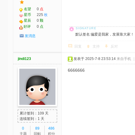
名望
0
点
星币
225
枚
星辰
0
颗
好评
0
点
默认签名:偏爱是我家，发展靠大家！ 社区反馈邮
发消息
回复
支持
反对
jindi123
发表于 2025-7-8 23:53:14
来自手机
|
6666666
累计签到：109 天
连续签到：1 天
0
89
486
主题
回帖
积分