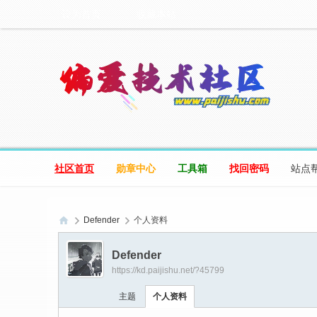
设为首页
收藏本站
社区首页
勋章中心
工具箱
找回密码
站点
Defender
个人资料
偏
Defender
爱
https://kd.paijishu.net/?45799
技
主题
个人资料
术