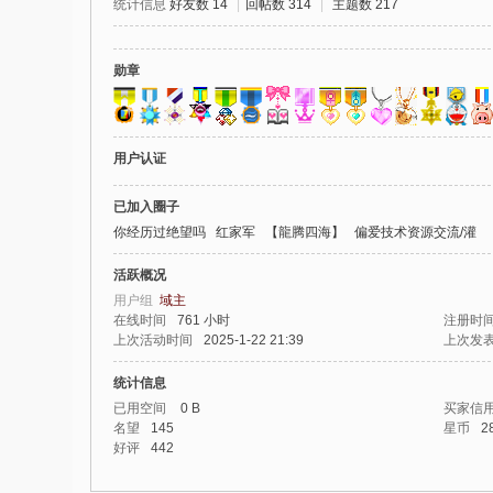
统计信息
好友数 14
|
回帖数 314
|
主题数 217
我
爱
勋章
辅
助
-
用户认证
娱
已加入圈子
乐
你经历过绝望吗
红家军
【龍腾四海】
偏爱技术资源交流/灌
网
活跃概况
-
用户组
域主
游
在线时间
761 小时
注册时
上次活动时间
2025-1-22 21:39
上次发
戏
源
统计信息
码
已用空间
0 B
买家信
名望
145
星币
2
好评
442