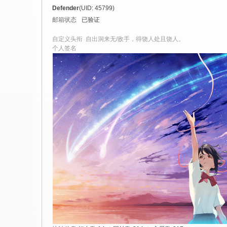
社
Defender
(UID: 45799)
区
邮箱状态
已验证
-
自定义头衔
自出洞来无/敌手，得饶人处且饶人。
偏
个人签名
爱
技
术
吧
-
源
码
-
科
学
刀
-