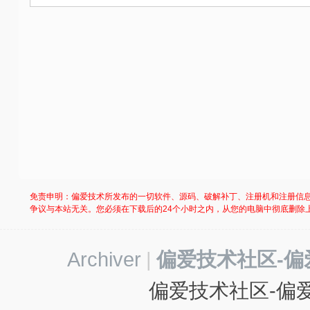
社
区
-
偏
爱
技
术
吧
-
免责申明：偏爱技术所发布的一切软件、源码、破解补丁、注册机和注册信
源
争议与本站无关。您必须在下载后的24个小时之内，从您的电脑中彻底删除
码
-
Archiver
|
偏爱技术社区-偏
科
学
偏爱技术社区-偏爱
刀