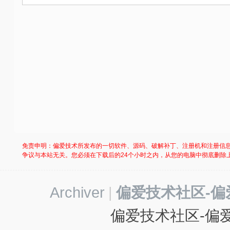
社
区
-
偏
爱
技
术
吧
-
免责申明：偏爱技术所发布的一切软件、源码、破解补丁、注册机和注册信
源
争议与本站无关。您必须在下载后的24个小时之内，从您的电脑中彻底删除
码
-
Archiver
|
偏爱技术社区-偏
科
学
偏爱技术社区-偏爱
刀