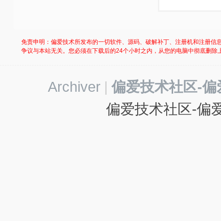
-
我
爱
免责申明：偏爱技术所发布的一切软件、源码、破解补丁、注册机和注册信
辅
争议与本站无关。您必须在下载后的24个小时之内，从您的电脑中彻底删除
助
-
Archiver
|
偏爱技术社区-偏
娱
偏爱技术社区-偏爱
乐
网
-
游
戏
源
码