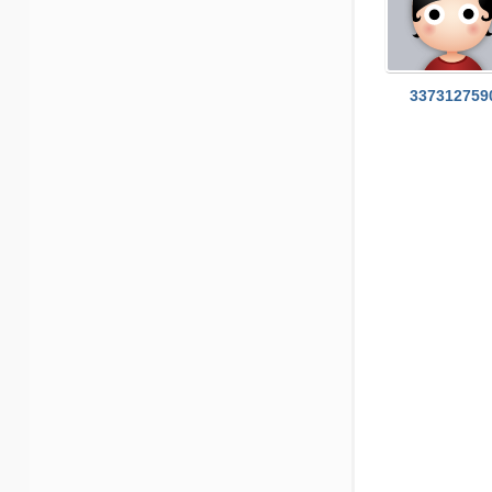
社
区
-
337312759
偏
爱
技
术
吧
-
源
码
-
科
学
刀