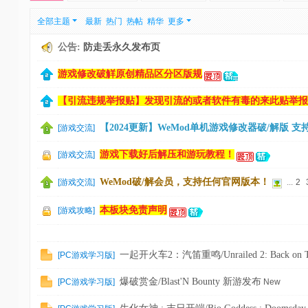
刀
全部主题
最新
热门
热帖
精华
更多
-
公告:
防走丢永久发布页
我
游戏修改破觧原创精品区分区版规
爱
辅
【引流违规举报贴】发现引流的或者软件有毒的来此贴举报
助
【2024更新】WeMod单机游戏修改器破/解版 支持
[
游戏交流
]
-
娱
游戏下载好后解压和游玩教程！
[
游戏交流
]
乐
WeMod破/解会员，支持任何官网版本！
[
游戏交流
]
...
2
网
本板块免责声明
[
游戏攻略
]
-
游
戏
一起开火车2：汽笛重鸣/Unrailed 2: Back on
[
PC游戏学习版
]
源
爆破赏金/Blast'N Bounty 新游发布
[
PC游戏学习版
]
New
码