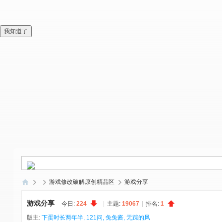
我知道了
游戏修改破解原创精品区
游戏分享
偏
游戏分享
今日:
224
|
主题:
19067
|
排名:
1
爱
版主:
下蛋时长两年半
,
121问
,
兔兔酱
,
无踪的风