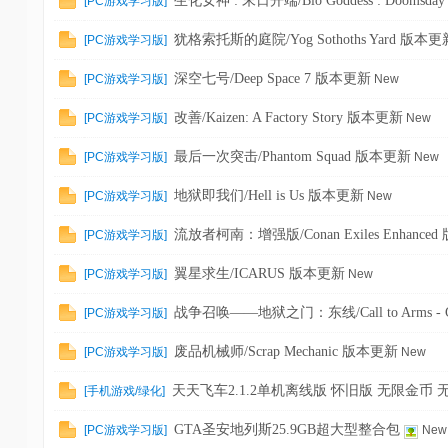
生化女神 : 末日开端/Bio Goddess : Doomsda
[
PC游戏学习版
]
犹格索托斯的庭院/Yog Sothoths Yard 版本更
[
PC游戏学习版
]
深空七号/Deep Space 7 版本更新
[
PC游戏学习版
]
New
改善/Kaizen: A Factory Story 版本更新
[
PC游戏学习版
]
New
最后一次突击/Phantom Squad 版本更新
[
PC游戏学习版
]
New
地狱即我们/Hell is Us 版本更新
[
PC游戏学习版
]
New
流放者柯南：增强版/Conan Exiles Enhance
[
PC游戏学习版
]
翼星求生/ICARUS 版本更新
[
PC游戏学习版
]
New
战争召唤——地狱之门：东线/Call to Arms - Gate
[
PC游戏学习版
]
废品机械师/Scrap Mechanic 版本更新
[
PC游戏学习版
]
New
天天飞车2.1.2单机离线版 怀旧版 无限金币 
[
手机游戏/绿化
]
GTA圣安地列斯25.9GB超大型整合包
[
PC游戏学习版
]
New