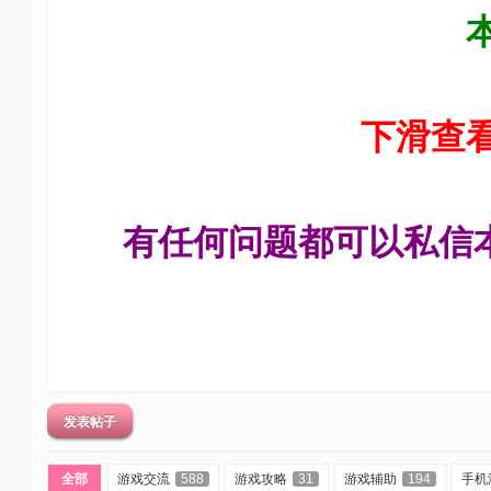
技
术
社
区
下滑查
-
偏
爱
技
有任何问题都可以私信
术
吧
-
源
码
-
发表帖子
科
全部
游戏交流
588
游戏攻略
31
游戏辅助
194
手机
学