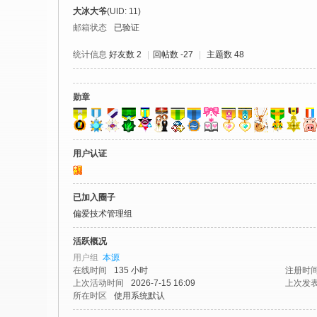
社
大冰大爷
(UID: 11)
区
邮箱状态
已验证
-
统计信息
好友数 2
|
回帖数 -27
|
主题数 48
偏
爱
勋章
技
术
吧
用户认证
-
源
已加入圈子
码
偏爱技术管理组
-
活跃概况
科
用户组
本源
在线时间
135 小时
注册时
学
上次活动时间
2026-7-15 16:09
上次发
刀
所在时区
使用系统默认
-