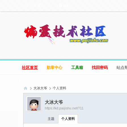
设为首页
收藏本站
社区首页
勋章中心
工具箱
找回密码
站点
大冰大爷
个人资料
偏
大冰大爷
爱
https://kd.paijishu.net/?11
技
主题
个人资料
术